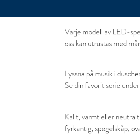
Hem
Webshop
Varje modell av LED-speg
oss kan utrustas med mång
fritt valda prylar. Vi erbj
varierande grad av använd
Lyssna på musik i duschen
att du kan anpassa din sp
Se din favorit serie under
inkluderar värmemattor fö
bad 

imma, Bluetooth-högtalar
Kolla på inspirations vid
eller klockor. Tillverkad
Kallt, varmt eller neutralt
speglar dig.

precision, pålitlighet och
fyrkantig, spegelskåp, ova
Se på barnets favorit pro