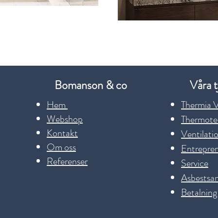
Bomanson & co
Våra t
Hem
Thermia 
Webshop
Thermote
Kontakt
Ventilati
Om oss
Entrepre
Referenser
Service
Asbestsan
Betalning