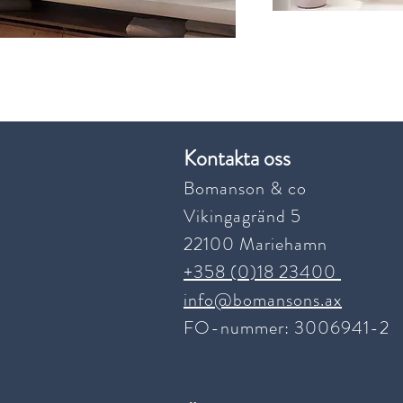
Kontakta oss
Bomanson & co
Vikingagränd 5
22100 Mariehamn
+358 (0)18 23400
info@bomansons.ax
FO-nummer: 3006941-2