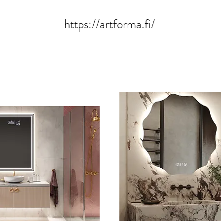
 spegel? 
a
https://artforma.fi/
mer med en SMART- 