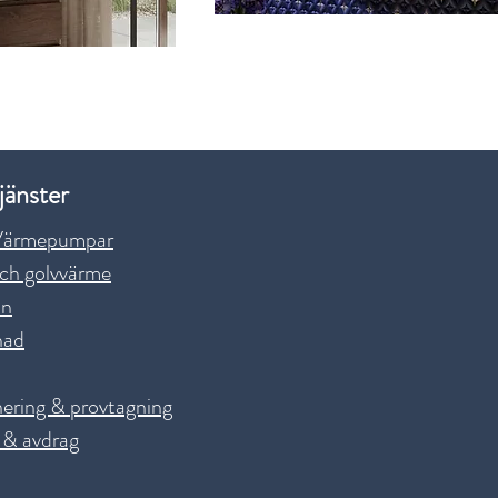
jänster
Värmepumpar
ch golvvärme
on
nad
ering & provtagning
 & avdrag