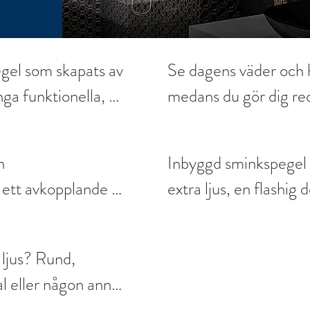
Våra tjänster
Om oss/kontakt
Öppettide
el som skapats av 
Se dagens väder och hå
a funktionella, 
medans du gör dig red
uder tillbehör med 
Eller välj en hallspeg
barhet, vilket gör 
klä dig rätt inför dag
 

​Inbyggd sminkspegel 
egel. Dessa 
 ett avkopplande 
extra ljus, en flashig
r att förhindra 
gästen. Underlättar v
e, väderstationer 
eos medan du 
dessutom lätt städat
e med samma 
 ljus? Rund, 
 passion varje gång.
l eller någon annan 
gram under 