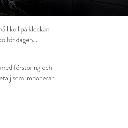
r
Referenser
ll koll på klockan 
o för dagen

el med väderstation och 
en
med förstoring och 
 detalj som imponerar på 
id användning och 