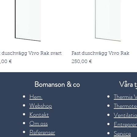
Snabbvisning
Snabbvisning
t duschvägg Vivo Rak svart
Fast duschvägg Vivo Rak
Pris
,00 €
250,00 €
Bomanson & co
Våra t
Hem
Thermia 
Webshop
Thermote
Kontakt
Ventilati
Om oss
Entrepre
Referenser
Service