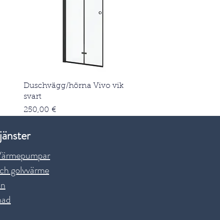
Snabbvisning
Duschvägg/hörna Vivo vik
svart
Pris
250,00 €
jänster
Värmepumpar
ch golvvärme
on
nad