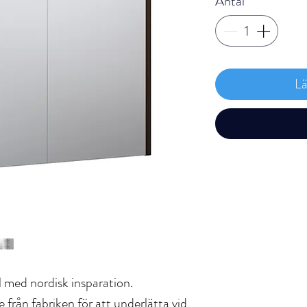
Antal
*
Lä
med nordisk insparation.
från fabriken för att underlätta vid