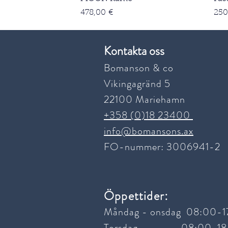
Pris
Pris
478,00 €
250
Kontakta oss
Bomanson & co
Vikingagränd 5
22100 Mariehamn
+358 (0)18 23400
info@bomansons.ax
FO-nummer: 3006941-2
Snabbvisning
Snabbvisning
Snabbvisning
Macro Design Spirit Vik
ELIDE vit kame
AMBER kame
Dus
LOF
HO
Pris
Pris
Pris
Pris
Pris
Pris
1 528,00 €
132,00 €
436,00 €
250
609
810
:
Öppettider
Måndag - onsdag 08:00-1
Torsdag 08:00-18