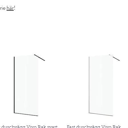
rie
här
!
Snabbvisning
Snabbvisning
t duschvägg Vivo Rak svart
Fast duschvägg Vivo Rak