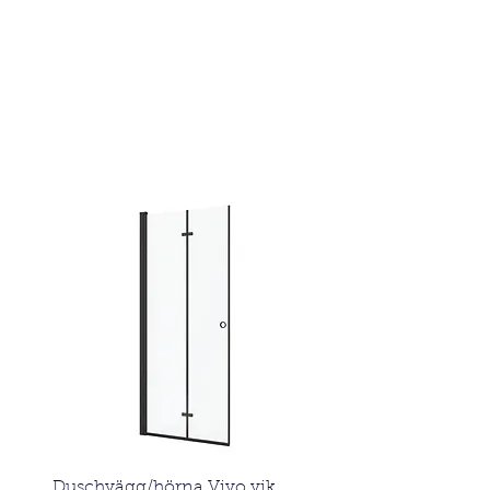
Snabbvisning
Duschvägg/hörna Vivo vik