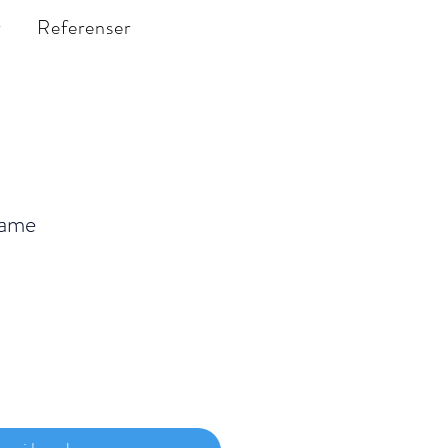
r
Referenser
kame