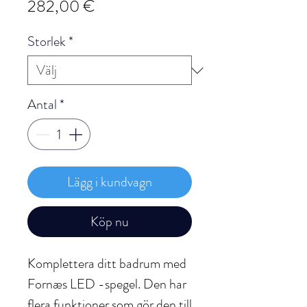
Pris
282,00 €
Storlek
*
Antal
*
Lägg i kundvagn
Köp nu
Komplettera ditt badrum med
Fornæs LED -spegel. Den har
flera funktioner som gör den till