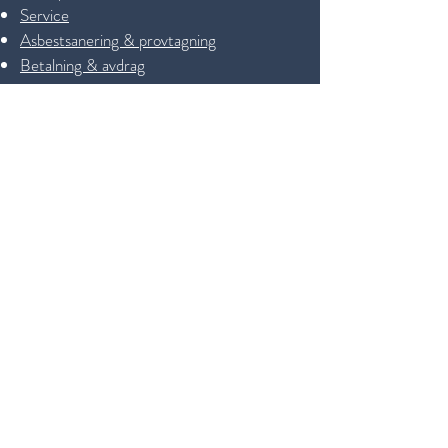
Service
Asbestsanering & provtagning
Betalning & avdrag
:
Öppettider
Måndag - onsdag 08:00-17:00
Torsdag 08:00-18.00
Fredag 08:00-15.00
Lördag: 09:00-14:00
S
öndag: STÄNGT
Följ Bomanson & Co på Facebook och Instagram