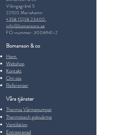
Vikingagränd 5
22100 Mariehamn
+358 (0)18 23400
info@bomansons.ax
FO-nummer:
3006941-2
Bomanson & co
Hem
Webshop
Kontakt
Om oss
Referenser
Våra tjänster
Thermia Värmepumpar
Thermotech golvvärme
Ventilation
Entreprenad