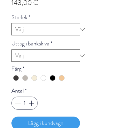
Pris
143,00 €
Storlek
*
Uttag i bänkskiva
*
Färg
*
Antal
*
Lägg i kundvagn