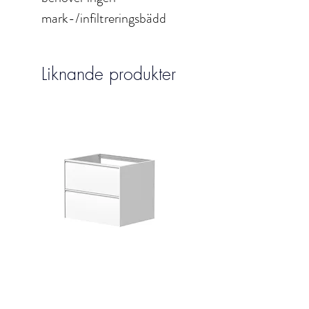
mark-/infiltreringsbädd
Liknande produkter
MOON Kame
Pris