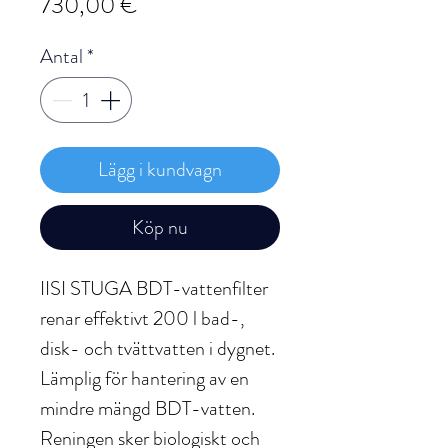
Pris
730,00 €
Antal
*
Lägg i kundvagn
Köp nu
IISI STUGA BDT-vattenfilter
renar effektivt 200 l bad-,
disk- och tvättvatten i dygnet.
Lämplig för hantering av en
mindre mängd BDT-vatten.
Reningen sker biologiskt och