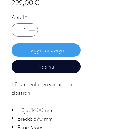
Pris
299,00 €
Antal
*
Lägg i kundvagn
Köp nu
För vattenburen värme eller
elpatron
Höjd: 1400 mm
Bredd: 370 mm
Färg: Krom