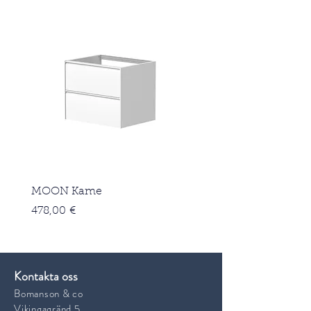
MOON Kame
Pris
478,00 €
Kontakta oss
Bomanson & co
Vikingagränd 5