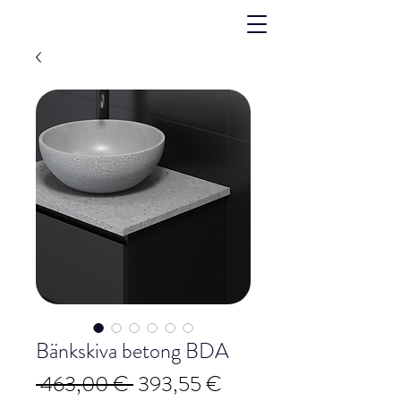
Bänkskiva betong BDA
Ordinarie
Reapris
 463,00 € 
393,55 €