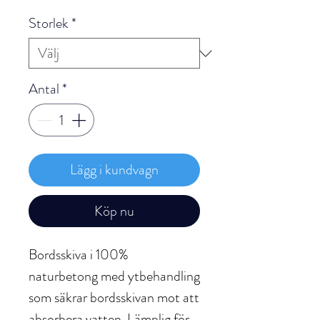
pris
Storlek
*
Antal
*
Lägg i kundvagn
Köp nu
Bordsskiva i 100%
naturbetong med ytbehandling
som säkrar bordsskivan mot att
absorbera vatten. Lämplig för